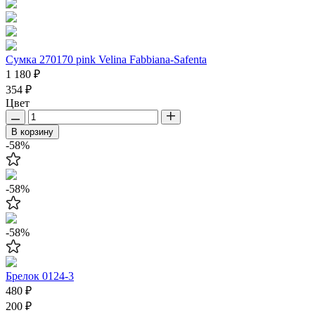
Сумка 270170 pink Velina Fabbiana-Safenta
1 180 ₽
354 ₽
Цвет
В корзину
-58%
-58%
-58%
Брелок 0124-3
480 ₽
200 ₽