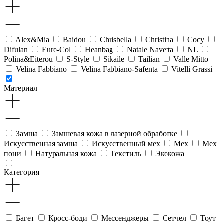
Alex&Mia
Baidou
Chrisbella
Christina
Cocy
Difulan
Euro-Col
Heanbag
Natale Navetta
NL
Polina&Eiterou
S-Style
Sikaile
Tailian
Valle Mitto
Velina Fabbiano
Velina Fabbiano-Safenta
Vitelli Grassi
Материал
Замша
Замшевая кожа в лазерной обработке
Искусственная замша
Искусственный мех
Мех
Мех
пони
Натуральная кожа
Текстиль
Экокожа
Категория
Багет
Кросс-боди
Мессенджеры
Сетчел
Тоут